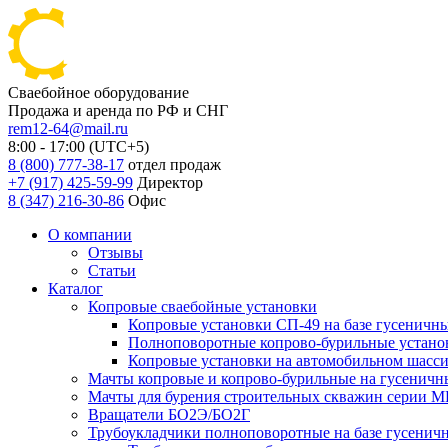
Сваебойное оборудование
Продажа и аренда по РФ и СНГ
rem12-64@mail.ru
8:00 - 17:00 (UTC+5)
8 (800) 777-38-17
отдел продаж
+7 (917) 425-59-99
Директор
8 (347) 216-30-86
Офис
О компании
Отзывы
Статьи
Каталог
Копровые сваебойные установки
Копровые установки СП-49 на базе гусеничн
Полноповоротные копрово-бурильные установ
Копровые установки на автомобильном шасс
Мачты копровые и копрово-бурильные на гусеничн
Мачты для бурения строительных скважин серии 
Вращатели БО2Э/БО2Г
Трубоукладчики полноповоротные на базе гусенич