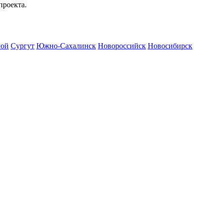
проекта.
гой
Сургут
Южно-Сахалинск
Новороссийск
Новосибирск