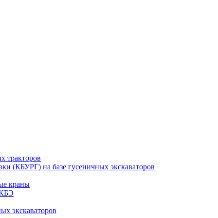
ых тракторов
ки (КБУРГ) на базе гусеничных экскаваторов
и
ые краны
МКБЭ
ных экскаваторов