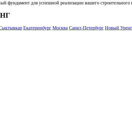
ный фундамент для успешной реализации вашего строительного 
СНГ
Сыктывкар
Екатеринбург
Москва
Санкт-Петербург
Новый Урен