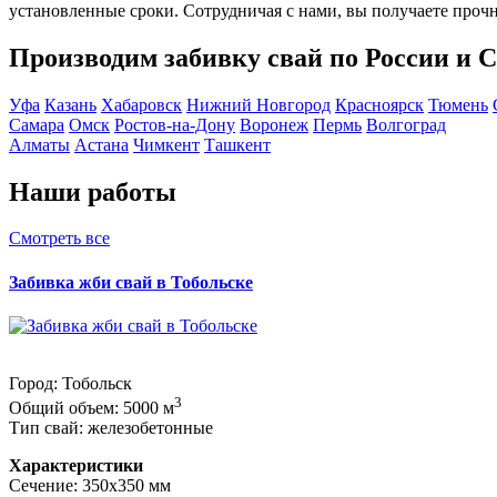
установленные сроки. Сотрудничая с нами, вы получаете проч
Производим забивку свай по России и 
Уфа
Казань
Хабаровск
Нижний Новгород
Красноярск
Тюмень
Самара
Омск
Ростов-на-Дону
Воронеж
Пермь
Волгоград
Алматы
Астана
Чимкент
Ташкент
Наши работы
Смотреть все
Забивка жби свай в Тобольске
Город: Тобольск
3
Общий объем: 5000 м
Тип свай: железобетонные
Характеристики
Сечение: 350х350 мм