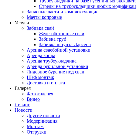
Трубоукладчики на базе гусеничных экскават
Стрелы на трубоукладчики любых модифика
Запасные части и комплектующие
Мачты копровые
Услуги
Забивка свай
Железобетонные сваи
Забивка труб
Забивка шпунта Ларсена
Аренда сваебойной установки
Аренда копра
Аренда трубоукладчика
Аренда бурильной установки
Лидерное бурение под сваи
Шеф-монтаж
Доставка и оплата
Галерея
Фотогалерея
Видео
Лизинг
Новости
Другие новости
Модернизация
Монтаж
Отгрузки