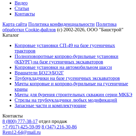
Видео
Статьи
Контакты
Карта сайта
Политика конфиденциальности
Политика
обработки Cookie-файлов
(с) 2002-2026, ООО "Башстрой"
Каталог
Копровые установки СП-49 на базе гусеничных
тракторов
Полноповоротные копрово-бурильные установки
(КБУРГ) на базе гусеничных экскаваторов
Копровые установки на автомобильном шасси
Вращатели БО2Э/БО2Г
Трубоукладчики на базе гусеничных экскаваторов
Мачты копровые и копрово-бурильные на гусеничные
краны
Мачты для бурения строительных скважин серии МКБЭ
Стрелы на трубоукладчики любых модификаций
Запасные части и комплектующие
Контакты
8 (800) 777-38-17
отдел продаж
+7 (917) 425-59-99
8 (347) 216-30-86
Rem12-64@mail.ru