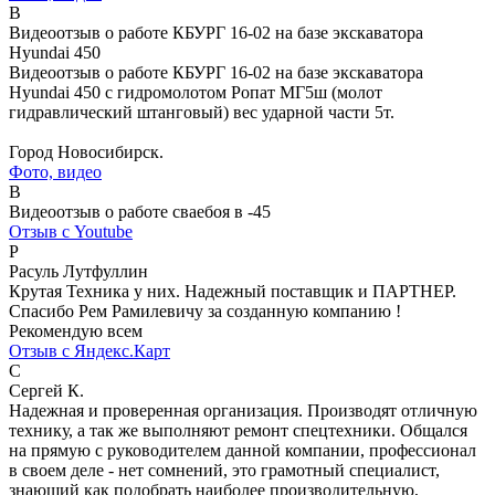
В
Видеоотзыв о работе КБУРГ 16-02 на базе экскаватора
Hyundai 450
Видеоотзыв о работе КБУРГ 16-02 на базе экскаватора
Hyundai 450 с гидромолотом Ропат MГ5ш (молот
гидравлический штанговый) вес ударной части 5т.
Город Новосибирск.
Фото, видео
В
Видеоотзыв о работе сваебоя в -45
Отзыв с Youtube
Р
Расуль Лутфуллин
Крутая Техника у них. Надежный поставщик и ПАРТНЕР.
Спасибо Рем Рамилевичу за созданную компанию !
Рекомендую всем
Отзыв с Яндекс.Карт
С
Сергей К.
Надежная и проверенная организация. Производят отличную
технику, а так же выполняют ремонт спецтехники. Общался
на прямую с руководителем данной компании, профессионал
в своем деле - нет сомнений, это грамотный специалист,
знающий как подобрать наиболее производительную,