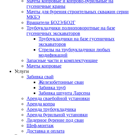
Мачты копровые и копрово-бурильные на
гусеничные краны
Мачты для бурения строительных скважин серии
МКБЭ
Вращатели БО2Э/БО2Г
Трубоукладчики полноповоротные на базе
гусеничных экскаваторов
Трубоукладчики на базе гусеничных
экскаваторов
Стрелы на трубоукладчики любых
модификаций
Запасные части и комплектующие
Мачты копровые
Услуги
Забивка свай
Железобетонные сваи
Забивка труб
Забивка шпунта Ларсена
Аренда сваебойной установки
Аренда копра
Аренда трубоукладчика
Аренда бурильной установки
Лидерное бурение под сваи
Шеф-монтаж
Доставка и оплата