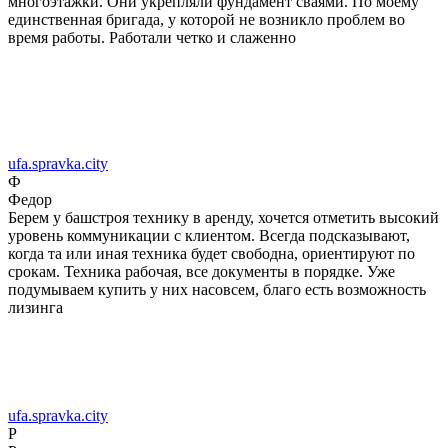
многоэтажки. Они укрепляли фундамент сваями. По моему
единственная бригада, у которой не возникло проблем во
время работы. Работали четко и слаженно
ufa.spravka.city
Ф
Федор
Берем у башстроя технику в аренду, хочется отметить высокий
уровень коммуникации с клиентом. Всегда подсказывают,
когда та или иная техника будет свободна, ориентируют по
срокам. Техника рабочая, все документы в порядке. Уже
подумываем купить у них насовсем, благо есть возможность
лизинга
ufa.spravka.city
Р