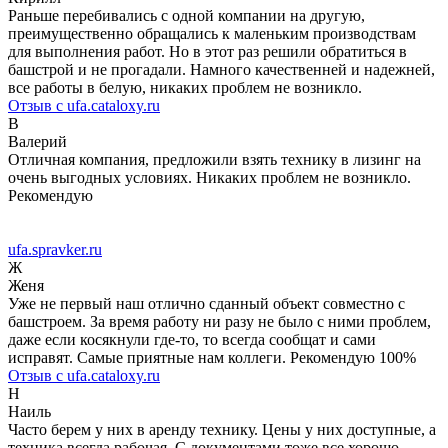
Раньше перебивались с одной компании на другую,
преимущественно обращались к маленьким производствам
для выполнения работ. Но в этот раз решили обратиться в
башстрой и не прогадали. Намного качественней и надежней,
все работы в белую, никаких проблем не возникло.
Отзыв с ufa.cataloxy.ru
В
Валерий
Отличная компания, предложили взять технику в лизинг на
очень выгодных условиях. Никаких проблем не возникло.
Рекомендую
ufa.spravker.ru
Ж
Женя
Уже не первый наш отлично сданный объект совместно с
башстроем. За время работу ни разу не было с ними проблем,
даже если косякнули где-то, то всегда сообщат и сами
исправят. Самые приятные нам коллеги. Рекомендую 100%
Отзыв с ufa.cataloxy.ru
Н
Наиль
Часто берем у них в аренду технику. Цены у них доступные, а
техника всегда рабочая. С документами тоже все хорошо.