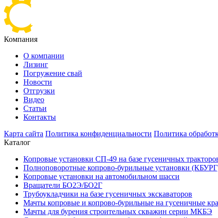
Компания
О компании
Лизинг
Погружение свай
Новости
Отгрузки
Видео
Статьи
Контакты
Карта сайта
Политика конфиденциальности
Политика обработк
Каталог
Копровые установки СП-49 на базе гусеничных тракторо
Полноповоротные копрово-бурильные установки (КБУРГ) 
Копровые установки на автомобильном шасси
Вращатели БО2Э/БО2Г
Трубоукладчики на базе гусеничных экскаваторов
Мачты копровые и копрово-бурильные на гусеничные кр
Мачты для бурения строительных скважин серии МКБЭ