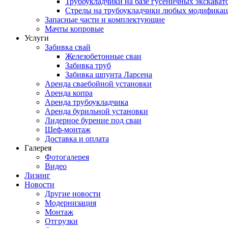
Трубоукладчики на базе гусеничных экскават
Стрелы на трубоукладчики любых модифика
Запасные части и комплектующие
Мачты копровые
Услуги
Забивка свай
Железобетонные сваи
Забивка труб
Забивка шпунта Ларсена
Аренда сваебойной установки
Аренда копра
Аренда трубоукладчика
Аренда бурильной установки
Лидерное бурение под сваи
Шеф-монтаж
Доставка и оплата
Галерея
Фотогалерея
Видео
Лизинг
Новости
Другие новости
Модернизация
Монтаж
Отгрузки