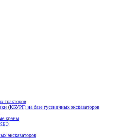
ых тракторов
ки (КБУРГ) на базе гусеничных экскаваторов
и
ые краны
МКБЭ
ных экскаваторов