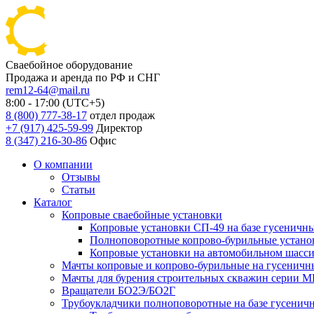
Сваебойное оборудование
Продажа и аренда по РФ и СНГ
rem12-64@mail.ru
8:00 - 17:00 (UTC+5)
8 (800) 777-38-17
отдел продаж
+7 (917) 425-59-99
Директор
8 (347) 216-30-86
Офис
О компании
Отзывы
Статьи
Каталог
Копровые сваебойные установки
Копровые установки СП-49 на базе гусеничн
Полноповоротные копрово-бурильные установ
Копровые установки на автомобильном шасс
Мачты копровые и копрово-бурильные на гусеничн
Мачты для бурения строительных скважин серии 
Вращатели БО2Э/БО2Г
Трубоукладчики полноповоротные на базе гусенич