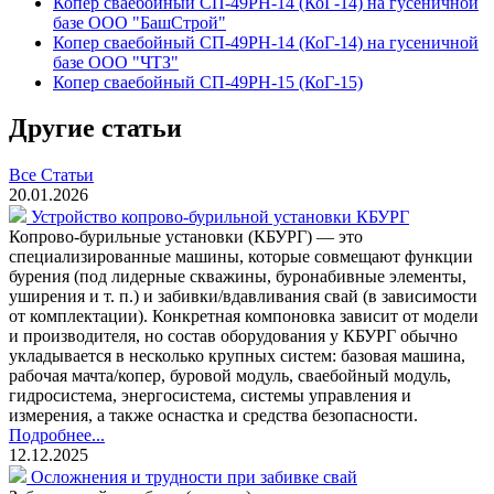
Копер сваебойный СП-49РН-14 (КоГ-14) на гусеничной
базе ООО "БашСтрой"
Копер сваебойный СП-49РН-14 (КоГ-14) на гусеничной
базе ООО "ЧТЗ"
Копер сваебойный СП-49РН-15 (КоГ-15)
Другие статьи
Все Статьи
20.01.2026
Устройство копрово-бурильной установки КБУРГ
Копрово-бурильные установки (КБУРГ) — это
специализированные машины, которые совмещают функции
бурения (под лидерные скважины, буронабивные элементы,
уширения и т. п.) и забивки/вдавливания свай (в зависимости
от комплектации). Конкретная компоновка зависит от модели
и производителя, но состав оборудования у КБУРГ обычно
укладывается в несколько крупных систем: базовая машина,
рабочая мачта/копер, буровой модуль, сваебойный модуль,
гидросистема, энергосистема, системы управления и
измерения, а также оснастка и средства безопасности.
Подробнее...
12.12.2025
Осложнения и трудности при забивке свай