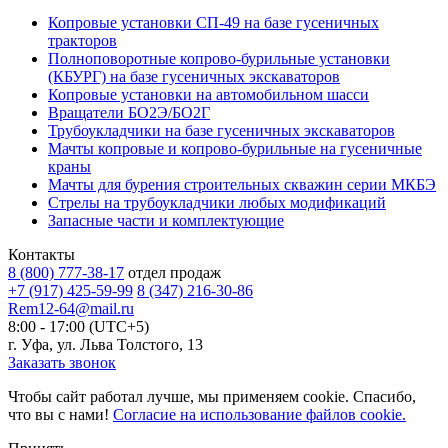
Копровые установки СП-49 на базе гусеничных
тракторов
Полноповоротные копрово-бурильные установки
(КБУРГ) на базе гусеничных экскаваторов
Копровые установки на автомобильном шасси
Вращатели БО2Э/БО2Г
Трубоукладчики на базе гусеничных экскаваторов
Мачты копровые и копрово-бурильные на гусеничные
краны
Мачты для бурения строительных скважин серии МКБЭ
Стрелы на трубоукладчики любых модификаций
Запасные части и комплектующие
Контакты
8 (800) 777-38-17
отдел продаж
+7 (917) 425-59-99
8 (347) 216-30-86
Rem12-64@mail.ru
8:00 - 17:00 (UTC+5)
г. Уфа, ул. Льва Толстого, 13
Заказать звонок
Чтобы сайт работал лучше, мы применяем cookie. Спасибо,
что вы с нами!
Согласие на использование файлов cookie.