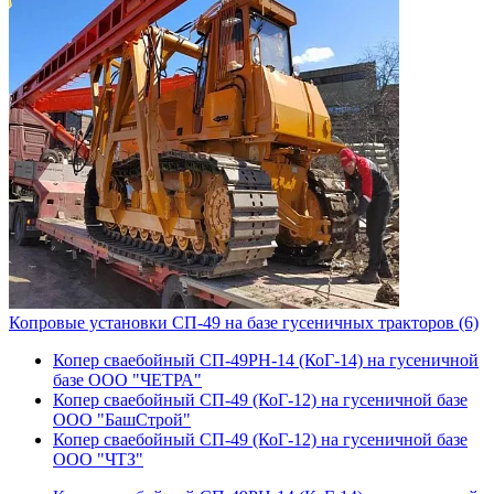
Копровые установки СП-49 на базе гусеничных тракторов (6)
Копер сваебойный СП-49РН-14 (КоГ-14) на гусеничной
базе ООО "ЧЕТРА"
Копер сваебойный СП-49 (КоГ-12) на гусеничной базе
ООО "БашСтрой"
Копер сваебойный СП-49 (КоГ-12) на гусеничной базе
ООО "ЧТЗ"