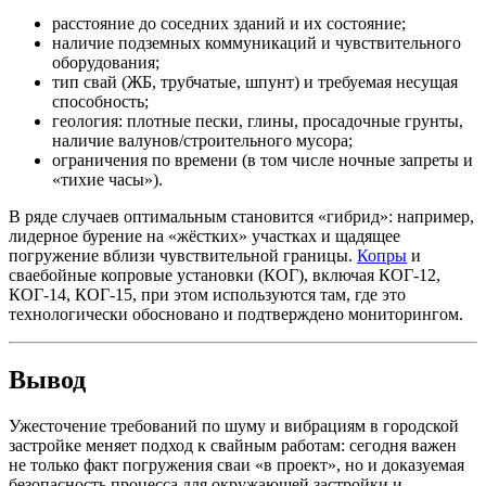
расстояние до соседних зданий и их состояние;
наличие подземных коммуникаций и чувствительного
оборудования;
тип свай (ЖБ, трубчатые, шпунт) и требуемая несущая
способность;
геология: плотные пески, глины, просадочные грунты,
наличие валунов/строительного мусора;
ограничения по времени (в том числе ночные запреты и
«тихие часы»).
В ряде случаев оптимальным становится «гибрид»: например,
лидерное бурение на «жёстких» участках и щадящее
погружение вблизи чувствительной границы.
Копры
и
сваебойные копровые установки (КОГ), включая КОГ-12,
КОГ-14, КОГ-15, при этом используются там, где это
технологически обосновано и подтверждено мониторингом.
Вывод
Ужесточение требований по шуму и вибрациям в городской
застройке меняет подход к свайным работам: сегодня важен
не только факт погружения сваи «в проект», но и доказуемая
безопасность процесса для окружающей застройки и