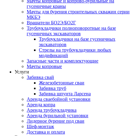
Мачты копровые и копрово-бурильные на
гусеничные краны
Мачты для бурения строительных скважин серии
МКБЭ
Вращатели БО2Э/БО2Г
Трубоукладчики полноповоротные на базе
гусеничных экскаваторов
Трубоукладчики на базе гусеничных
экскаваторов
Стрелы на трубоукладчики любых
модификаций
Запасные части и комплектующие
Мачты копровые
Услуги
Забивка свай
Железобетонные сваи
Забивка труб
Забивка шпунта Ларсена
Аренда сваебойной установки
Аренда копра
Аренда трубоукладчика
Аренда бурильной установки
Лидерное бурение под сваи
Шеф-монтаж
Доставка и оплата