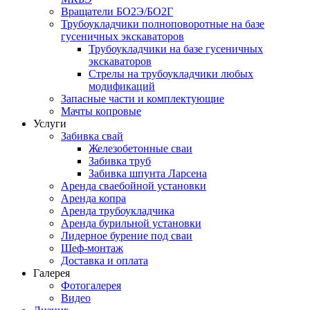
Вращатели БО2Э/БО2Г
Трубоукладчики полноповоротные на базе
гусеничных экскаваторов
Трубоукладчики на базе гусеничных
экскаваторов
Стрелы на трубоукладчики любых
модификаций
Запасные части и комплектующие
Мачты копровые
Услуги
Забивка свай
Железобетонные сваи
Забивка труб
Забивка шпунта Ларсена
Аренда сваебойной установки
Аренда копра
Аренда трубоукладчика
Аренда бурильной установки
Лидерное бурение под сваи
Шеф-монтаж
Доставка и оплата
Галерея
Фотогалерея
Видео