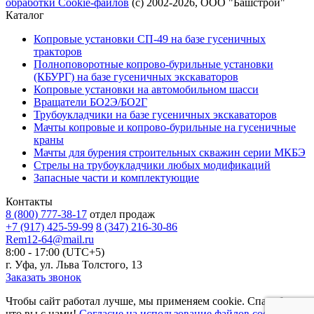
обработки Cookie-файлов
(с) 2002-2026, ООО "Башстрой"
Каталог
Копровые установки СП-49 на базе гусеничных
тракторов
Полноповоротные копрово-бурильные установки
(КБУРГ) на базе гусеничных экскаваторов
Копровые установки на автомобильном шасси
Вращатели БО2Э/БО2Г
Трубоукладчики на базе гусеничных экскаваторов
Мачты копровые и копрово-бурильные на гусеничные
краны
Мачты для бурения строительных скважин серии МКБЭ
Стрелы на трубоукладчики любых модификаций
Запасные части и комплектующие
Контакты
8 (800) 777-38-17
отдел продаж
+7 (917) 425-59-99
8 (347) 216-30-86
Rem12-64@mail.ru
8:00 - 17:00 (UTC+5)
г. Уфа, ул. Льва Толстого, 13
Заказать звонок
Чтобы сайт работал лучше, мы применяем cookie. Спасибо,
что вы с нами!
Согласие на использование файлов cookie.