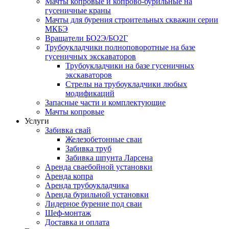
Мачты копровые и копрово-бурильные на
гусеничные краны
Мачты для бурения строительных скважин серии
МКБЭ
Вращатели БО2Э/БО2Г
Трубоукладчики полноповоротные на базе
гусеничных экскаваторов
Трубоукладчики на базе гусеничных
экскаваторов
Стрелы на трубоукладчики любых
модификаций
Запасные части и комплектующие
Мачты копровые
Услуги
Забивка свай
Железобетонные сваи
Забивка труб
Забивка шпунта Ларсена
Аренда сваебойной установки
Аренда копра
Аренда трубоукладчика
Аренда бурильной установки
Лидерное бурение под сваи
Шеф-монтаж
Доставка и оплата