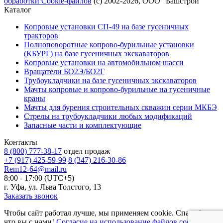
обработки Cookie-файлов
(с) 2002-2026, ООО "Башстрой"
Каталог
Копровые установки СП-49 на базе гусеничных
тракторов
Полноповоротные копрово-бурильные установки
(КБУРГ) на базе гусеничных экскаваторов
Копровые установки на автомобильном шасси
Вращатели БО2Э/БО2Г
Трубоукладчики на базе гусеничных экскаваторов
Мачты копровые и копрово-бурильные на гусеничные
краны
Мачты для бурения строительных скважин серии МКБЭ
Стрелы на трубоукладчики любых модификаций
Запасные части и комплектующие
Контакты
8 (800) 777-38-17
отдел продаж
+7 (917) 425-59-99
8 (347) 216-30-86
Rem12-64@mail.ru
8:00 - 17:00 (UTC+5)
г. Уфа, ул. Льва Толстого, 13
Заказать звонок
Чтобы сайт работал лучше, мы применяем cookie. Спасибо,
что вы с нами!
Согласие на использование файлов cookie.