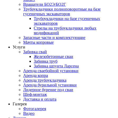
Вращатели БО2Э/БО2Г
Трубоукладчики полноповоротные на базе
гусеничных экскаваторов
Трубоукладчики на базе гусеничных
экскаваторов
Стрелы на трубоукладчики любых
модификаций
Запасные части и комплектующие
Мачты копровые
Услуги
Забивка свай
Железобетонные сваи
Забивка труб
Забивка шпунта Ларсена
Аренда сваебойной установки
Аренда копра
Аренда трубоукладчика
Аренда бурильной установки
Лидерное бурение под сваи
Шеф-монтаж
Доставка и оплата
Галерея
Фотогалерея
Видео