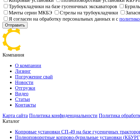
Копровые установки
Полноповоротные установки КБУР
Трубоукладчики на базе гусеничных экскаваторов
Буриль
Мачты серии МКБЭ
Стрелы на трубоукладчики
Запас
Я согласен на обработку персональных данных и с
политико
Отправить
Компания
О компании
Лизинг
Погружение свай
Новости
Отгрузки
Видео
Статьи
Контакты
Карта сайта
Политика конфиденциальности
Политика обработк
Каталог
Копровые установки СП-49 на базе гусеничных тракторо
Полноповоротные копрово-бурильные установки (КБУРГ) 