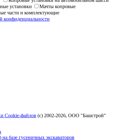
Г
Копровые установки на автомобильном шасси
ные установки
Мачты копровые
ные части и комплектующие
й конфиденциальности
и Cookie-файлов
(с) 2002-2026, ООО "Башстрой"
в
на базе гусеничных экскаваторов