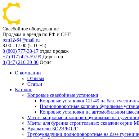
Сваебойное оборудование
Продажа и аренда по РФ и СНГ
rem12-64@mail.ru
8:00 - 17:00 (UTC+5)
8 (800) 777-38-17
отдел продаж
+7 (917) 425-59-99
Директор
8 (347) 216-30-86
Офис
О компании
Отзывы
Статьи
Каталог
Копровые сваебойные установки
Копровые установки СП-49 на базе гусеничн
Полноповоротные копрово-бурильные установ
Копровые установки на автомобильном шасс
Мачты копровые и копрово-бурильные на гусеничн
Мачты для бурения строительных скважин серии 
Вращатели БО2Э/БО2Г
Трубоукладчики полноповоротные на базе гусенич