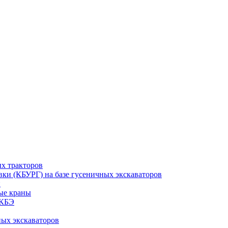
ых тракторов
ки (КБУРГ) на базе гусеничных экскаваторов
и
ые краны
МКБЭ
ных экскаваторов