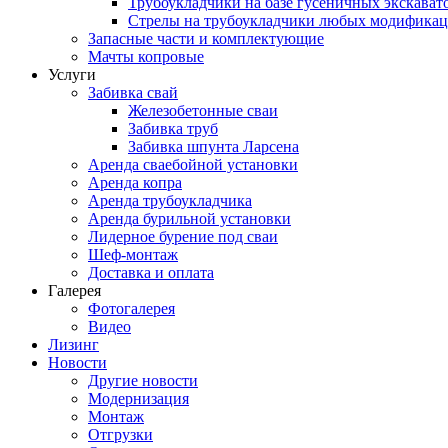
Трубоукладчики на базе гусеничных экскават
Стрелы на трубоукладчики любых модифика
Запасные части и комплектующие
Мачты копровые
Услуги
Забивка свай
Железобетонные сваи
Забивка труб
Забивка шпунта Ларсена
Аренда сваебойной установки
Аренда копра
Аренда трубоукладчика
Аренда бурильной установки
Лидерное бурение под сваи
Шеф-монтаж
Доставка и оплата
Галерея
Фотогалерея
Видео
Лизинг
Новости
Другие новости
Модернизация
Монтаж
Отгрузки