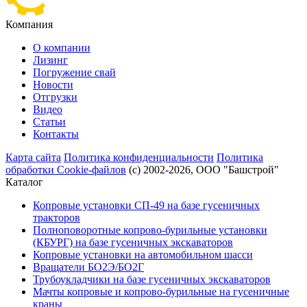
Компания
О компании
Лизинг
Погружение свай
Новости
Отгрузки
Видео
Статьи
Контакты
Карта сайта
Политика конфиденциальности
Политика
обработки Cookie-файлов
(с) 2002-2026, ООО "Башстрой"
Каталог
Копровые установки СП-49 на базе гусеничных
тракторов
Полноповоротные копрово-бурильные установки
(КБУРГ) на базе гусеничных экскаваторов
Копровые установки на автомобильном шасси
Вращатели БО2Э/БО2Г
Трубоукладчики на базе гусеничных экскаваторов
Мачты копровые и копрово-бурильные на гусеничные
краны