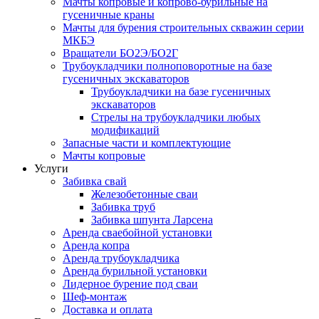
Мачты копровые и копрово-бурильные на
гусеничные краны
Мачты для бурения строительных скважин серии
МКБЭ
Вращатели БО2Э/БО2Г
Трубоукладчики полноповоротные на базе
гусеничных экскаваторов
Трубоукладчики на базе гусеничных
экскаваторов
Стрелы на трубоукладчики любых
модификаций
Запасные части и комплектующие
Мачты копровые
Услуги
Забивка свай
Железобетонные сваи
Забивка труб
Забивка шпунта Ларсена
Аренда сваебойной установки
Аренда копра
Аренда трубоукладчика
Аренда бурильной установки
Лидерное бурение под сваи
Шеф-монтаж
Доставка и оплата