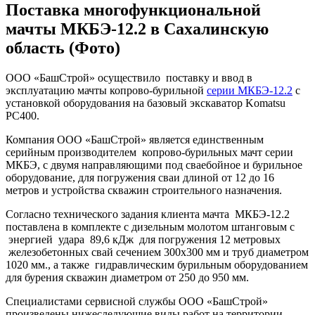
Поставка многофункциональной
мачты МКБЭ-12.2 в Сахалинскую
область (Фото)
ООО «БашСтрой» осуществило поставку и ввод в
эксплуатацию мачты копрово-бурильной
серии МКБЭ-12.2
с
установкой оборудования на базовый экскаватор Komatsu
PC400.
Компания ООО «БашСтрой» является единственным
серийным производителем копрово-бурильных мачт серии
МКБЭ, с двумя направляющими под сваебойное и бурильное
оборудование, для погружения сваи длиной от 12 до 16
метров и устройства скважин строительного назначения.
Согласно технического задания клиента мачта МКБЭ-12.2
поставлена в комплекте с дизельным молотом штанговым с
энергией удара 89,6 кДж для погружения 12 метровых
железобетонных свай сечением 300х300 мм и труб диаметром
1020 мм., а также гидравлическим бурильным оборудованием
для бурения скважин диаметром от 250 до 950 мм.
Специалистами сервисной службы ООО «БашСтрой»
произведены нижеследующие виды работ на территории