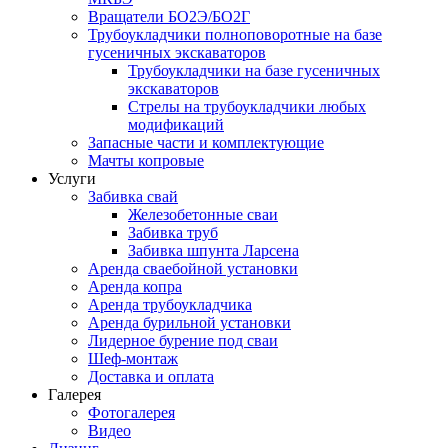
Вращатели БО2Э/БО2Г
Трубоукладчики полноповоротные на базе
гусеничных экскаваторов
Трубоукладчики на базе гусеничных
экскаваторов
Стрелы на трубоукладчики любых
модификаций
Запасные части и комплектующие
Мачты копровые
Услуги
Забивка свай
Железобетонные сваи
Забивка труб
Забивка шпунта Ларсена
Аренда сваебойной установки
Аренда копра
Аренда трубоукладчика
Аренда бурильной установки
Лидерное бурение под сваи
Шеф-монтаж
Доставка и оплата
Галерея
Фотогалерея
Видео