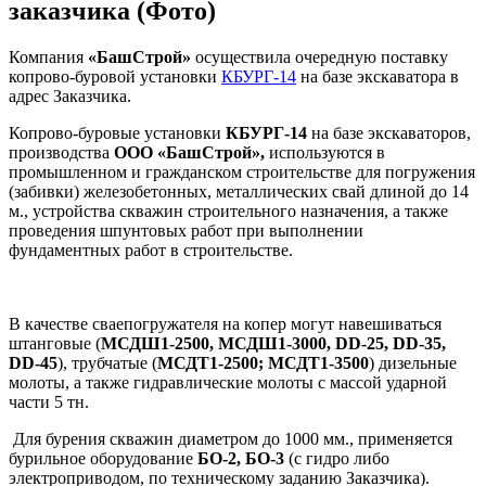
заказчика (Фото)
Компания
«БашСтрой»
осуществила очередную поставку
копрово-буровой установки
КБУРГ-14
на базе экскаватора в
адрес Заказчика.
Копрово-буровые установки
КБУРГ-14
на базе экскаваторов,
производства
ООО «БашСтрой»,
используются в
промышленном и гражданском строительстве для погружения
(забивки) железобетонных, металлических свай длиной до 14
м., устройства скважин строительного назначения, а также
проведения шпунтовых работ при выполнении
фундаментных работ в строительстве.
В качестве сваепогружателя на копер могут навешиваться
штанговые (
МСДШ1-2500, МСДШ1-3000, DD-25, DD-35,
DD-45
), трубчатые (
МСДТ1-2500; МСДТ1-3500
) дизельные
молоты, а также гидравлические молоты с массой ударной
части 5 тн.
Для бурения скважин диаметром до 1000 мм., применяется
бурильное оборудование
БО-2, БО-3
(с гидро либо
электроприводом, по техническому заданию Заказчика).