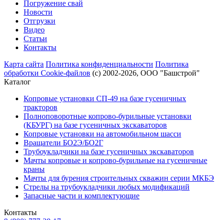
Погружение свай
Новости
Отгрузки
Видео
Статьи
Контакты
Карта сайта
Политика конфиденциальности
Политика
обработки Cookie-файлов
(с) 2002-2026, ООО "Башстрой"
Каталог
Копровые установки СП-49 на базе гусеничных
тракторов
Полноповоротные копрово-бурильные установки
(КБУРГ) на базе гусеничных экскаваторов
Копровые установки на автомобильном шасси
Вращатели БО2Э/БО2Г
Трубоукладчики на базе гусеничных экскаваторов
Мачты копровые и копрово-бурильные на гусеничные
краны
Мачты для бурения строительных скважин серии МКБЭ
Стрелы на трубоукладчики любых модификаций
Запасные части и комплектующие
Контакты