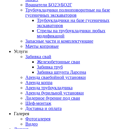
Вращатели БО2Э/БО2Г
Трубоукладчики полноповоротные на базе
гусеничных экскаваторов
Трубоукладчики на базе гусеничных
экскаваторов
Стрелы на трубоукладчики любых
модификаций
Запасные части и комплектующие
Мачты копровые
Услуги
Забивка свай
Железобетонные сваи
Забивка труб
Забивка шпунта Ларсена
Аренда сваебойной установки
Аренда копра
Аренда трубоукладчика
Аренда бурильной установки
Лидерное бурение под сваи
Шеф-монтаж
Доставка и оплата
Галерея
Фотогалерея
Видео