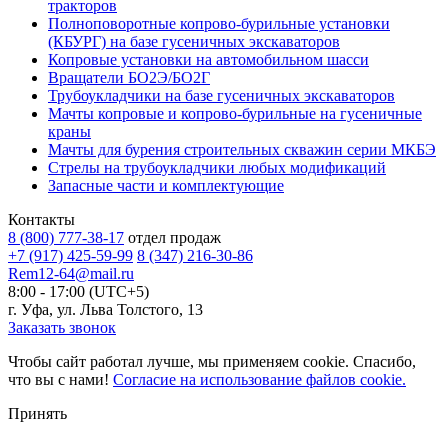
тракторов
Полноповоротные копрово-бурильные установки
(КБУРГ) на базе гусеничных экскаваторов
Копровые установки на автомобильном шасси
Вращатели БО2Э/БО2Г
Трубоукладчики на базе гусеничных экскаваторов
Мачты копровые и копрово-бурильные на гусеничные
краны
Мачты для бурения строительных скважин серии МКБЭ
Стрелы на трубоукладчики любых модификаций
Запасные части и комплектующие
Контакты
8 (800) 777-38-17
отдел продаж
+7 (917) 425-59-99
8 (347) 216-30-86
Rem12-64@mail.ru
8:00 - 17:00 (UTC+5)
г. Уфа, ул. Льва Толстого, 13
Заказать звонок
Чтобы сайт работал лучше, мы применяем cookie. Спасибо,
что вы с нами!
Согласие на использование файлов cookie.
Принять