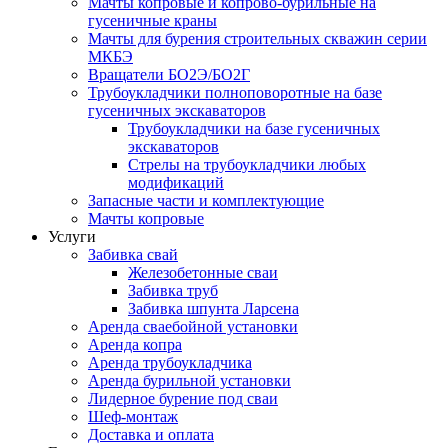
Мачты копровые и копрово-бурильные на
гусеничные краны
Мачты для бурения строительных скважин серии
МКБЭ
Вращатели БО2Э/БО2Г
Трубоукладчики полноповоротные на базе
гусеничных экскаваторов
Трубоукладчики на базе гусеничных
экскаваторов
Стрелы на трубоукладчики любых
модификаций
Запасные части и комплектующие
Мачты копровые
Услуги
Забивка свай
Железобетонные сваи
Забивка труб
Забивка шпунта Ларсена
Аренда сваебойной установки
Аренда копра
Аренда трубоукладчика
Аренда бурильной установки
Лидерное бурение под сваи
Шеф-монтаж
Доставка и оплата