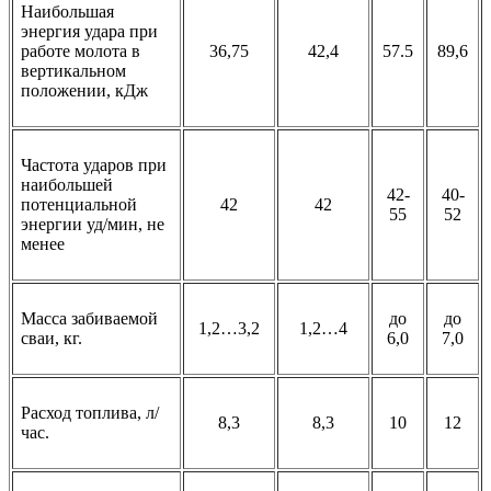
Наибольшая
энергия удара при
работе молота в
36,75
42,4
57.5
89,6
вертикальном
положении, кДж
Частота ударов при
наибольшей
42-
40-
потенциальной
42
42
55
52
энергии уд/мин, не
менее
Масса забиваемой
до
до
1,2…3,2
1,2…4
сваи, кг.
6,0
7,0
Расход топлива, л/
8,3
8,3
10
12
час.