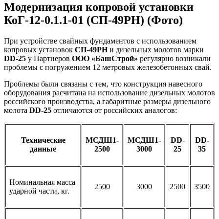
Модернизация копровой установки
КоГ-12-0.1.1-01 (СП-49РН) (Фото)
При устройстве свайных фундаментов с использованием
копровых установок
СП-49РН
и дизельных молотов марки
DD-25
у Партнеров
ООО «БашСтрой»
регулярно возникали
проблемы с погружением 12 метровых железобетонных свай.
Проблемы были связаны с тем, что конструкция навесного
оборудования расчитана на использование дизельных молотов
российского производства, а габаритные размеры дизельного
молота
DD-25
отличаются от российских аналогов:
Технические
МСДШ1-
МСДШ1-
DD-
DD-
данные
2500
3000
25
3
5
Номинальная масса
2500
3000
2500
3500
ударной части, кг.