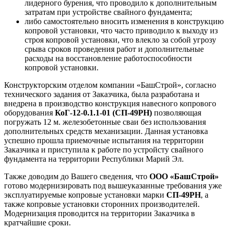
лидерного бурения, что проводило к дополнительным
затратам при устройстве свайного фундамента;
либо самостоятельно вносить изменения в конструкцию
копровой установки, что часто приводило к выходу из
строя копровой установки, что влекло за собой угрозу
срыва сроков проведения работ и дополнительные
расходы на восстановление работоспособности
копровой установки.
Конструкторским отделом компании «БашСтрой», согласно
технического задания от Заказчика, была разработана и
внедрена в производство конструкция навесного копрового
оборудования
КоГ-12-0.1.1-01 (СП-49РН)
позволяющая
погружать 12 м. железобетонные сваи без использования
дополнительных средств механизации. Данная установка
успешно прошла приемочные испытания на территории
Заказчика и приступила к работе по устройсту свайного
фундамента на территории Республики Марий Эл.
Также доводим до Вашего сведения, что
ООО «БашСтрой»
готово модернизировать под вышеуказанные требования уже
эксплуатируемые копровые установки марки
СП-49РН
, а
также копровые установки сторонних производителей.
Модернизация проводится на территории Заказчика в
кратчайшие сроки.